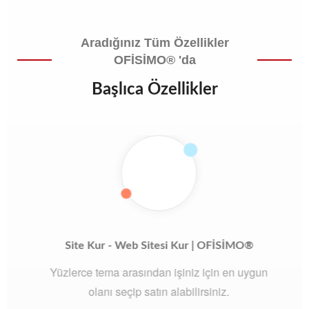
Sitesi P
Vulexp
Daha Fazlasını Göster
İşletmenizi bir sonraki
Seviyeye Taşıyın!