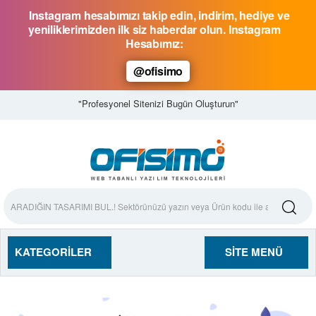
Instagram hesabımızı takip edin, indirim, hediye ve
yeniliklerimizden ilk siz haberdar olun. Instagram
Hesabımız:
@ofisimo
"Profesyonel Sitenizi Bugün Oluşturun"
KATEGORILER
SITE MENÜ